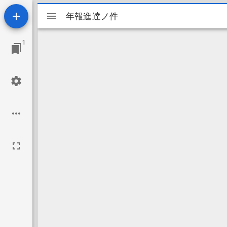
Mirador
年報進達ノ件
年報進達ノ件
ビ
1
ュ
ー
ワ