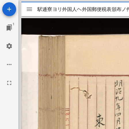
Mirador
駅逓寮ヨリ外国人ヘ外国郵便税表頒布ノ
駅逓寮ヨリ外国人ヘ外国郵便税表頒布ノ
ビ
1
ュ
ー
ワ