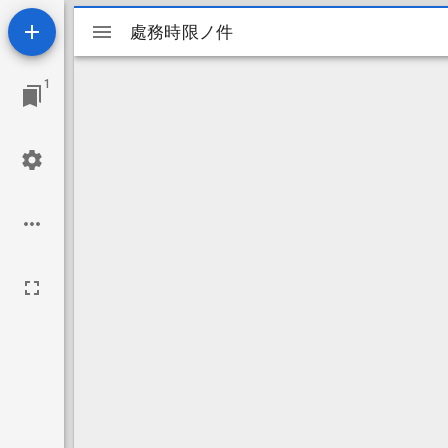
Mirador
處務時限ノ件
處務時限ノ件
ビ
1
ュ
ー
ワ