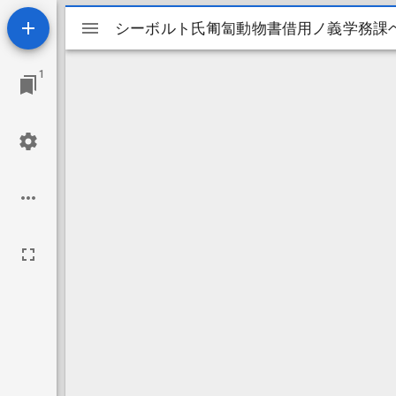
Mirador
シーボルト氏匍匐動物書借用ノ義学務課
シーボルト氏匍匐動物書借用ノ義学務課
ビ
1
ュ
ー
ワ