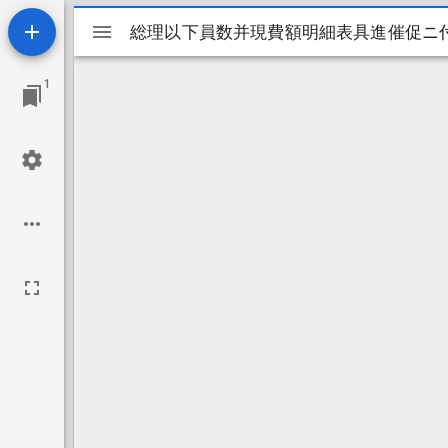
Mirador
総理以下員数并現費額明細表具進催促ニ
総理以下員数并現費額明細表具進催促ニ
ビ
1
ュ
ー
ワ