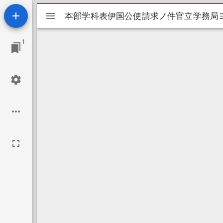
Mirador
本部学科表伊国公使請求ノ件官立学務局
本部学科表伊国公使請求ノ件官立学務局
ビ
1
ュ
ー
ワ