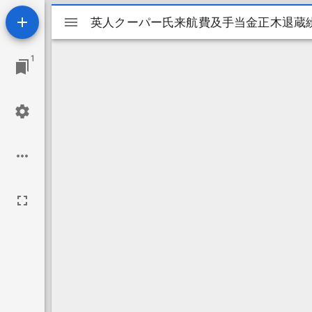
Mirador
英人クーパー氏来航費及手当金正木退蔵
英人クーパー氏来航費及手当金正木退蔵
ビ
1
ュ
ー
ワ