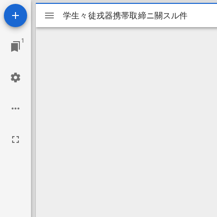
Mirador
学生々徒戎器携帯取締ニ關スル件
学生々徒戎器携帯取締ニ關スル件
ビ
1
ュ
ー
ワ