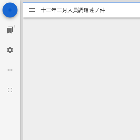
Mirador
十三年三月人員調進達ノ件
十三年三月人員調進達ノ件
ビ
1
ュ
ー
ワ