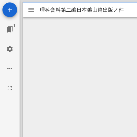
Mirador
理科會料第二編日本鑛山篇出版ノ件
理科會料第二編日本鑛山篇出版ノ件
ビ
1
ュ
ー
ワ