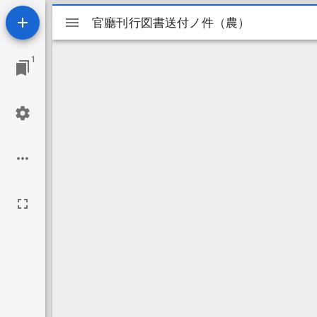
Mirador
官廳刊行図書送付ノ件（農）
官廳刊行図書送付ノ件（農）
ビ
1
ュ
ー
ワ