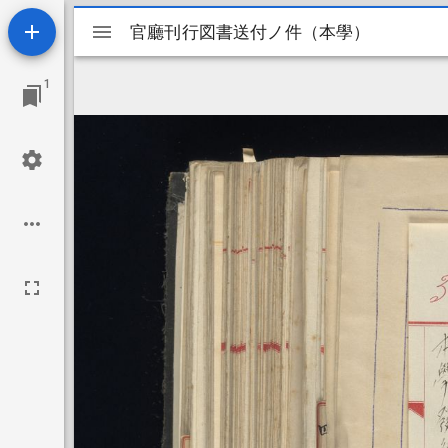
Mirador
官廳刊行図書送付ノ件（本學）
官廳刊行図書送付ノ件（本學）
ビ
1
ュ
ー
ワ