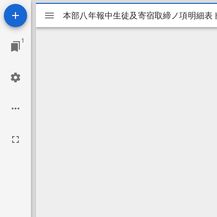
Mirador
本部八年報中生徒及寄宿取締ノ項明細表
本部八年報中生徒及寄宿取締ノ項明細表
ビ
1
ュ
ー
ワ