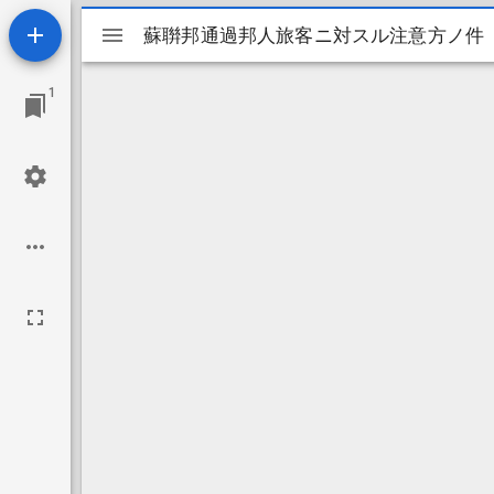
Mirador
蘇聨邦通過邦人旅客ニ対スル注意方ノ件
蘇聨邦通過邦人旅客ニ対スル注意方ノ件
ビ
1
ュ
ー
ワ