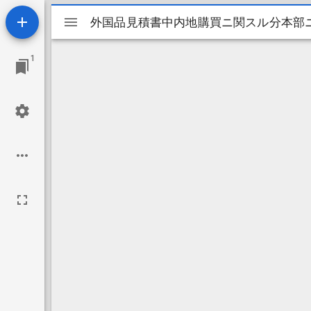
Mirador
外国品見積書中内地購買ニ関スル分本部
外国品見積書中内地購買ニ関スル分本部
ビ
1
ュ
ー
ワ