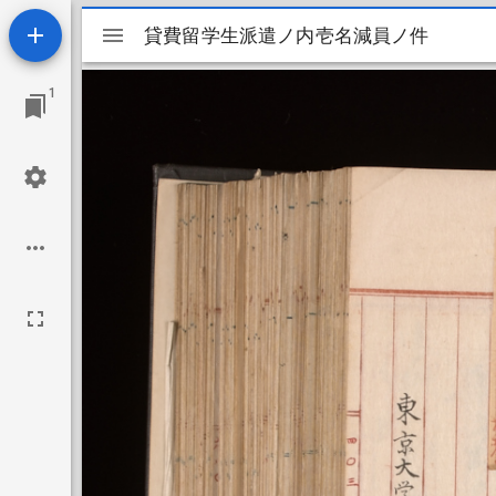
Mirador
貸費留学生派遣ノ内壱名減員ノ件
貸費留学生派遣ノ内壱名減員ノ件
ビ
1
ュ
ー
ワ