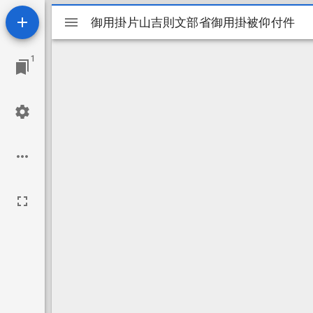
Mirador
御用掛片山吉則文部省御用掛被仰付件
御用掛片山吉則文部省御用掛被仰付件
ビ
1
ュ
ー
ワ