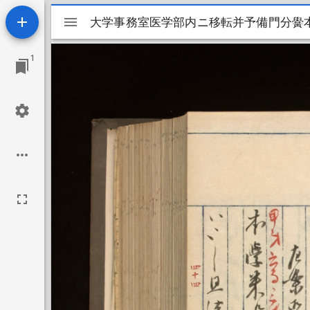
Mirador
大学事務室医学部内ニ移転并予備門分黌
大学事務室医学部内ニ移転并予備門分黌
ビ
1
ュ
ー
ワ