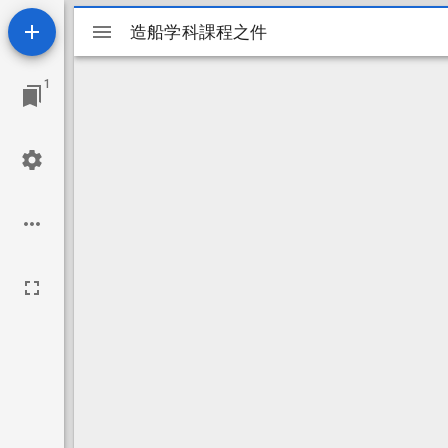
Mirador
造船学科課程之件
造船学科課程之件
ビ
1
ュ
ー
ワ