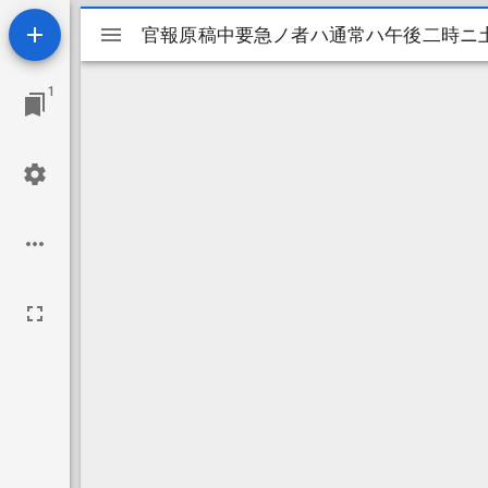
Mirador
官報原稿中要急ノ者ハ通常ハ午後二時ニ
官報原稿中要急ノ者ハ通常ハ午後二時ニ
ビ
1
ュ
ー
ワ