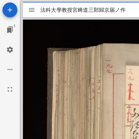
Mirador
法科大學教授宮﨑道三郎歸京届ノ件
法科大學教授宮﨑道三郎歸京届ノ件
ビ
1
ュ
ー
ワ