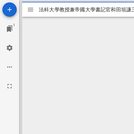
Mirador
法科大學教授兼帝國大學書記官和田垣謙
法科大學教授兼帝國大學書記官和田垣謙
ビ
1
ュ
ー
ワ