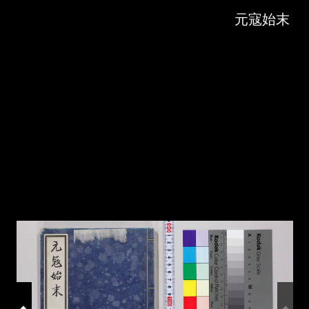
Skip to downloads and alternative formats
Media Viewer
元寇始末