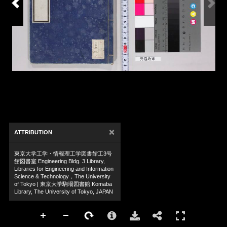
×
ATTRIBUTION
東京大学工学・情報理工学図書館工3号
館図書室 Engineering Bldg. 3 Library,
Libraries for Engineering and Information
Science & Technology，The University
of Tokyo | 東京大学駒場図書館 Komaba
Library, The University of Tokyo, JAPAN