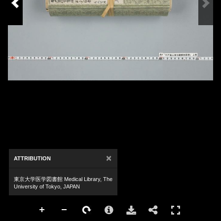
×
ATTRIBUTION
東京大学医学図書館 Medical Library, The
University of Tokyo, JAPAN