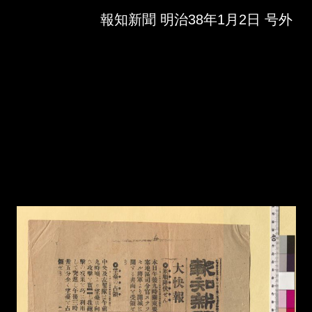
Skip to downloads and alternative formats
Media Viewer
報知新聞 明治38年1月2日 号外