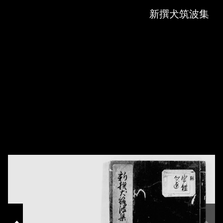
Skip to downloads and alternative formats
Media Viewer
新撰犬筑波集