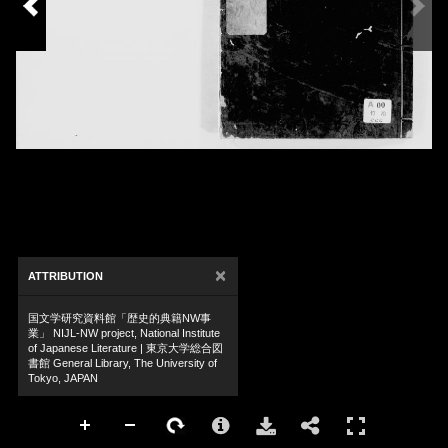
×
ATTRIBUTION
国文学研究資料館「歴史的典籍NW事
業」 NIJL-NW project, National Institute
of Japanese Literature | 東京大学総合図
書館 General Library, The University of
Tokyo, JAPAN