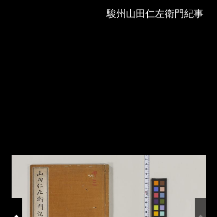
Skip to downloads and alternative formats
Media Viewer
駿州山田仁左衛門紀事