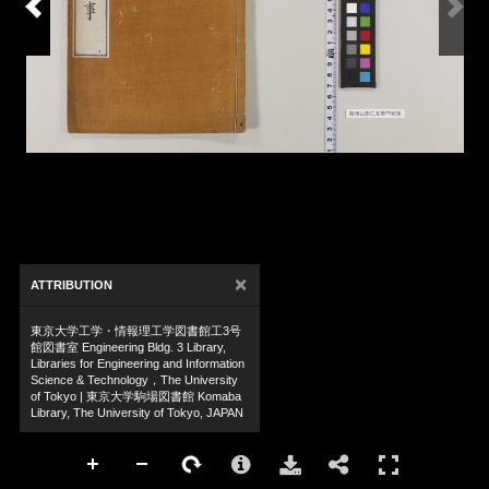
×
ATTRIBUTION
東京大学工学・情報理工学図書館工3号
館図書室 Engineering Bldg. 3 Library,
Libraries for Engineering and Information
Science & Technology，The University
of Tokyo | 東京大学駒場図書館 Komaba
Library, The University of Tokyo, JAPAN