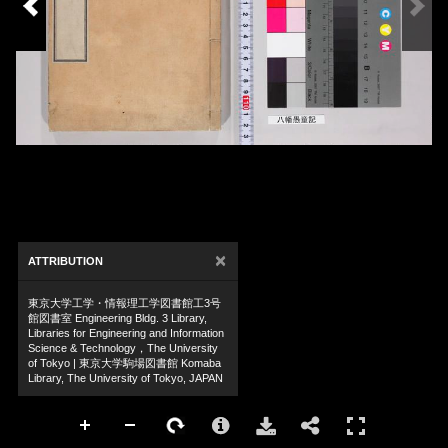
×
ATTRIBUTION
東京大学工学・情報理工学図書館工3号
館図書室 Engineering Bldg. 3 Library,
Libraries for Engineering and Information
Science & Technology，The University
of Tokyo | 東京大学駒場図書館 Komaba
Library, The University of Tokyo, JAPAN