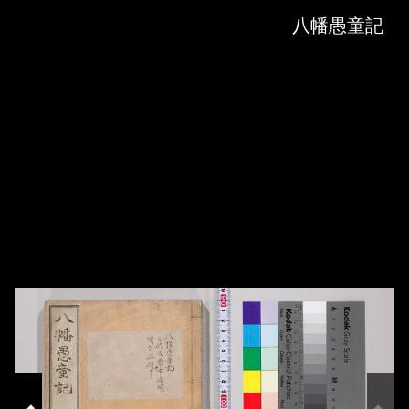
Skip to downloads and alternative formats
Media Viewer
八幡愚童記