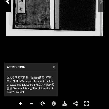
×
ATTRIBUTION
国文学研究資料館「歴史的典籍NW事
業」 NIJL-NW project, National Institute
of Japanese Literature | 東京大学総合図
書館 General Library, The University of
Tokyo, JAPAN