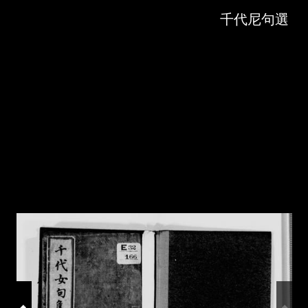
Skip to downloads and alternative formats
Media Viewer
千代尼句選