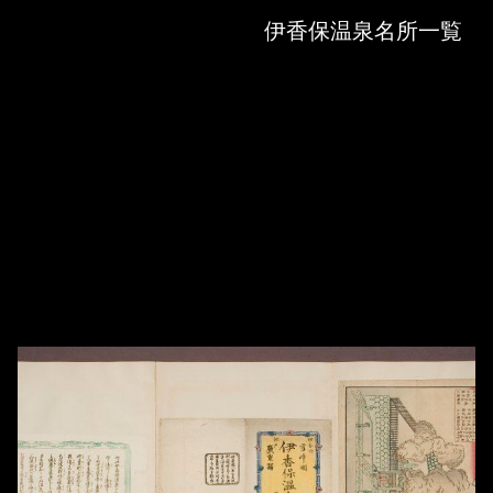
Skip to downloads and alternative formats
Media Viewer
伊香保温泉名所一覧