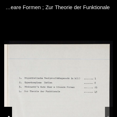
Skip to downloads and alternative formats
Media Viewer
Biquadratische Reciprocitatsgesetz in k(i) ; Hyperkomplexe Zahlen ; Minkowski's Satz uber n lineare Formen ; Zur Theorie der Funktionale