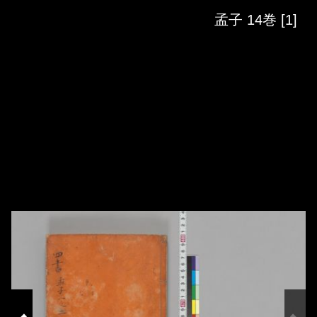
Skip to downloads and alternative formats
Media Viewer
孟子 14巻 [1]