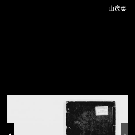
Skip to downloads and alternative formats
Media Viewer
山彦集