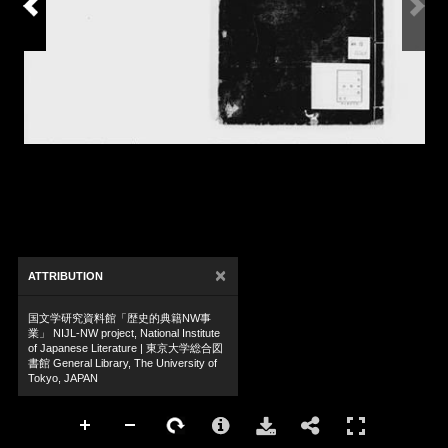
×
ATTRIBUTION
国文学研究資料館「歴史的典籍NW事
業」 NIJL-NW project, National Institute
of Japanese Literature | 東京大学総合図
書館 General Library, The University of
Tokyo, JAPAN