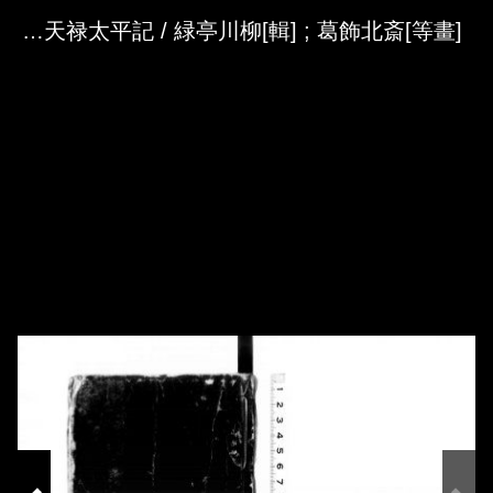
Skip to downloads and alternative formats
Media Viewer
義烈百人一首 ; 古實軍功記 ; 天禄太平記 / 緑亭川柳[輯] ; 葛飾北斎[等畫]