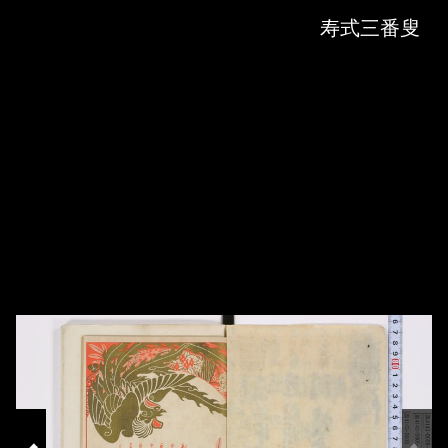
Skip to downloads and alternative formats
Media Viewer
寿式三番叟