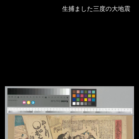
Skip to downloads and alternative formats
Media Viewer
生捕ました三度の大地震