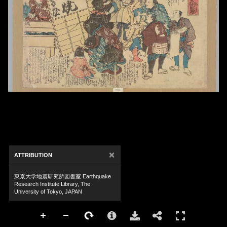
×
ATTRIBUTION
東京大学地震研究所図書室 Earthquake
Research Institute Library, The
University of Tokyo, JAPAN