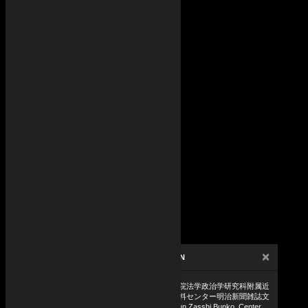
×
ATTRIBUTION
東京大学大学院法学政治学研究科附属近
代日本法政史料センター明治新聞雑誌文
庫 Meiji Shinbun Zasshi Bunko, Center