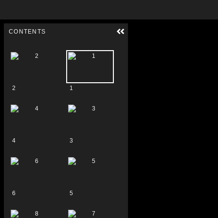
Skip to downloads and alternative formats
Media Viewer
CONTENTS
2
1
4
3
6
5