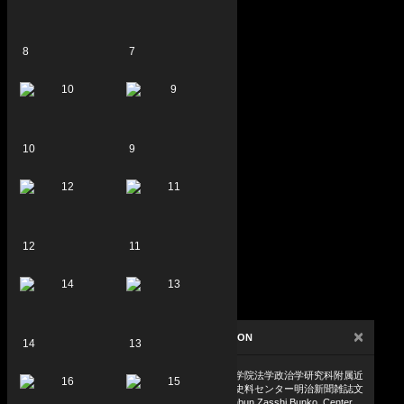
8
7
10
9
12
11
×
ATTRIBUTION
14
13
東京大学大学院法学政治学研究科附属近
代日本法政史料センター明治新聞雑誌文
庫 Meiji Shinbun Zasshi Bunko, Center