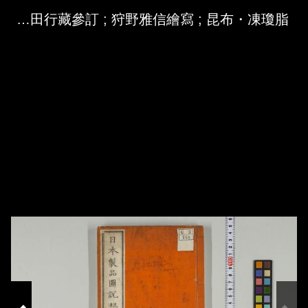
Skip to downloads and alternative formats
Media Viewer
日本製品圖説 / 高鋭一編 ; 小田行藏參訂 ; 狩野雅信繪寫 ; 昆布・凍瓊脂