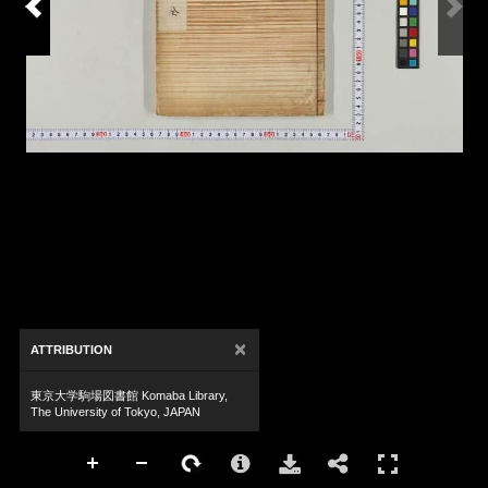
×
ATTRIBUTION
東京大学駒場図書館 Komaba Library,
The University of Tokyo, JAPAN