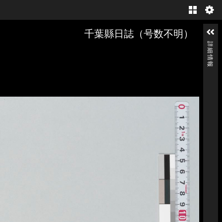
Gallery
千葉縣日誌（号数不明）
詳細情報