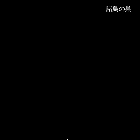
Skip to downloads and alternative formats
Media Viewer
諸鳥の巣