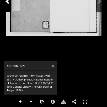
×
ATTRIBUTION
国文学研究資料館「歴史的典籍NW事
業」 NIJL-NW project, National Institute
of Japanese Literature | 東京大学総合図
書館 General Library, The University of
Tokyo, JAPAN