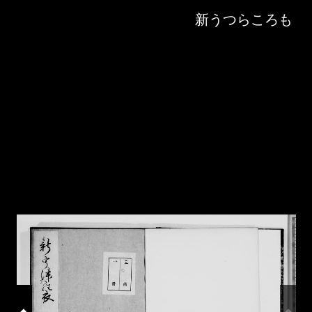
Skip to downloads and alternative formats
Media Viewer
新うつらころも