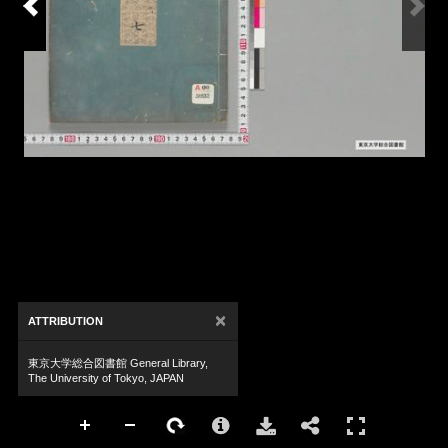
×
ATTRIBUTION
東京大学総合図書館 General Library,
The University of Tokyo, JAPAN