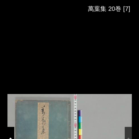
Skip to downloads and alternative formats
Media Viewer
萬葉集 20巻 [7]