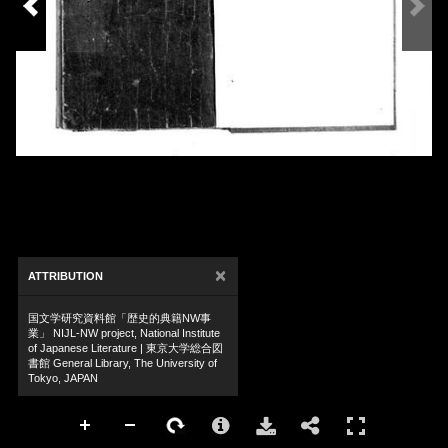
×
ATTRIBUTION
国文学研究資料館「歴史的典籍NW事
業」 NIJL-NW project, National Institute
of Japanese Literature | 東京大学総合図
書館 General Library, The University of
Tokyo, JAPAN