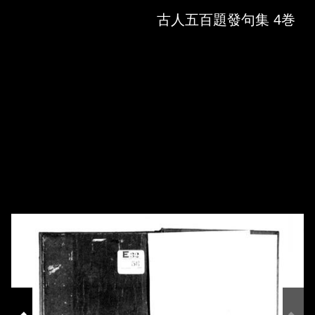
Skip to downloads and alternative formats
Media Viewer
古人五百題發句集 4巻