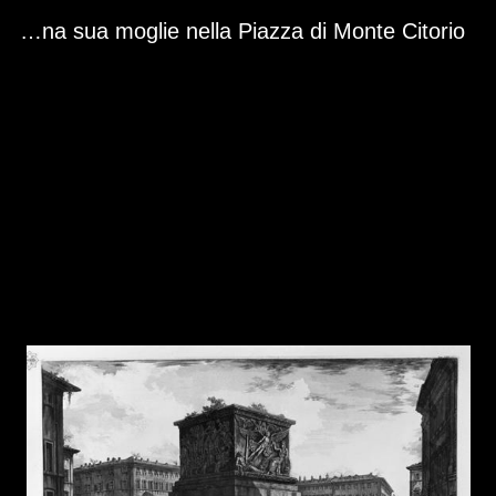
Skip to downloads and alternative formats
Media Viewer
Veduta del piedestallo della Apoteosi di Antonino Pio e di Faustina sua moglie nella Piazza di Monte Citorio.