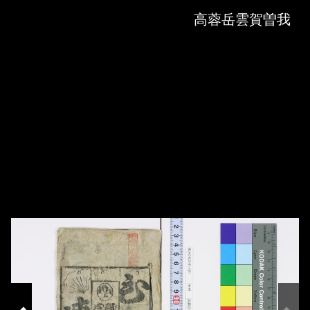
Skip to downloads and alternative formats
Media Viewer
高蓉岳雲賀曽我