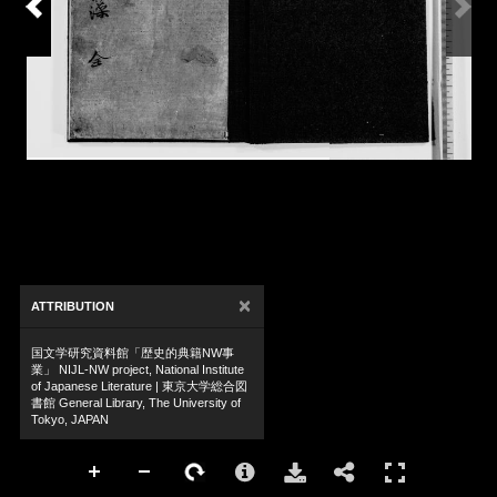
×
ATTRIBUTION
国文学研究資料館「歴史的典籍NW事
業」 NIJL-NW project, National Institute
of Japanese Literature | 東京大学総合図
書館 General Library, The University of
Tokyo, JAPAN