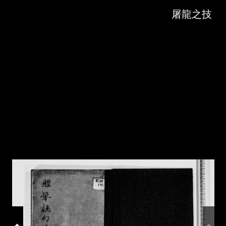
Skip to downloads and alternative formats
Media Viewer
屠龍之技