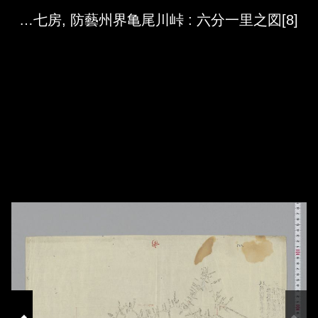
Skip to downloads and alternative formats
Media Viewer
[8]従周防國吉敷郡山口道塲門前町至佐波郡東佐波令制札, 長門阿武郡地福村字掛, 周防吉敷郡宮野村枝七房, 防藝州界亀尾川峠 : 六分一里之図