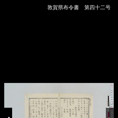
Skip to downloads and alternative formats
Media Viewer
敦賀県布令書 第四十二号